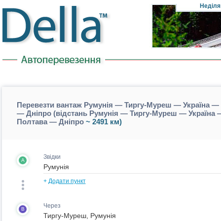
Неділя
Перевезти вантаж Румунія — Тиргу-Муреш — Україна 
— Дніпро (відстань Румунія — Тиргу-Муреш — Україна
Полтава — Дніпро
~ 2491 км)
Звідки
A
+
Додати пункт
Через
B