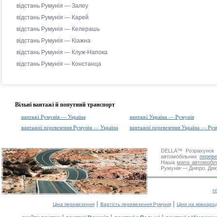
відстань Румунія — Залеу
відстань Румунія — Карей
відстань Румунія — Келерашь
відстань Румунія — Кіажна
відстань Румунія — Клуж-Напока
відстань Румунія — Констанца
Вільні вантажі й попутний транспорт
вантажі Румунія — Україна
вантажі Україна — Румунія
вантажні перевезення Румунія — Україна
вантажні перевезення Україна — Рум
DELLA™
Розрахунок 
автомобільних
переве
Наша
мапа автомобіл
Румунія — Дніпро. Дяк
г
|
|
Ціна перевезення
Вартість перевезення Румунія
Ціни на міжнаро