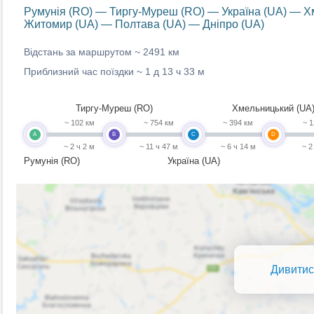
Румунія (RO) — Тиргу-Муреш (RO) — Україна (UA) — Хм
Житомир (UA) — Полтава (UA) — Дніпро (UA)
Відстань за маршрутом ~
2491 км
Приблизний час поїздки ~
1 д 13 ч 33 м
Тиргу-Муреш (RO)
Хмельницький (UA
~ 102 км
~ 754 км
~ 394 км
~ 1
A
B
C
D
~ 2 ч 2 м
~ 11 ч 47 м
~ 6 ч 14 м
~ 2
Румунія (RO)
Україна (UA)
Дивитис