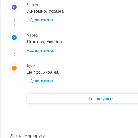
Через
G
+
Додати пункт
Через
H
+
Додати пункт
Куди
I
+
Додати пункт
Розрахувати
Деталі маршруту: