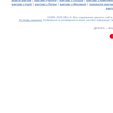
|
|
|
знайти вантаж
вантажі Румунія
вантажі з Польщі
вантажі з Німеччин
|
|
|
вантажі з Італії
вантажі з Литви
вантажі з Фінляндії
перевезти ванта
вант
©1995–2026 DELLA. Все содержание данного сайта, 
Усі права захищені.
Копіювання та розміщення в інших засобах інформації та
0.22(aws4)
090826-08:50:01
ДЕЛЛА® —
ВА