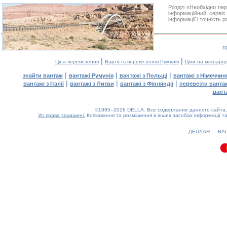
Розділ «Необхідно пе
інформаційний серві
інформації і точність 
г
|
|
Ціна перевезення
Вартість перевезення Румунія
Ціни на міжнаро
|
|
|
знайти вантаж
вантажі Румунія
вантажі з Польщі
вантажі з Німеччин
|
|
|
вантажі з Італії
вантажі з Литви
вантажі з Фінляндії
перевезти ванта
вант
©1995–2026 DELLA. Все содержание данного сайта, 
Усі права захищені.
Копіювання та розміщення в інших засобах інформації та
0.08(aws4)
080826-05:18:52
ДЕЛЛА® —
ВА