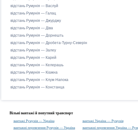
відстань Румунія — Васлуй
відстань Румунія — Галац
відстань Румунія — Джурджу
відстань Румунія — Діва
відстань Румунія — Дорнешть
відстань Румунія — Дробета-Турну-Северін
відстань Румунія — Залеу
відстань Румунія — Карей
відстань Румунія — Келерашь
відстань Румунія — Кіажна
відстань Румунія — Клуж-Напока
відстань Румунія — Констанца
Вільні вантажі й попутний транспорт
вантажі Румунія — Україна
вантажі Україна — Румунія
вантажні перевезення Румунія — Україна
вантажні перевезення Україна — Рум