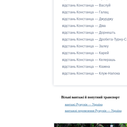
відстань Констанца — Васлуй
відстань Констанца — Галац
відстань Констанца — Джурджу
відстань Констанца — Діва
відстань Констанца — Дорнешть
відстань Констанца — Дробета-Турну-С
відстань Констанца — Залеу
відстань Констанца — Карей
відстань Констанца — Келерашь
відстань Констанца — Кіажна
відстань Констанца — Клуж-Напока
Вільні вантажі й попутний транспорт
вантажі Румунія — Україна
вантажні перевезення Румунія — Україна