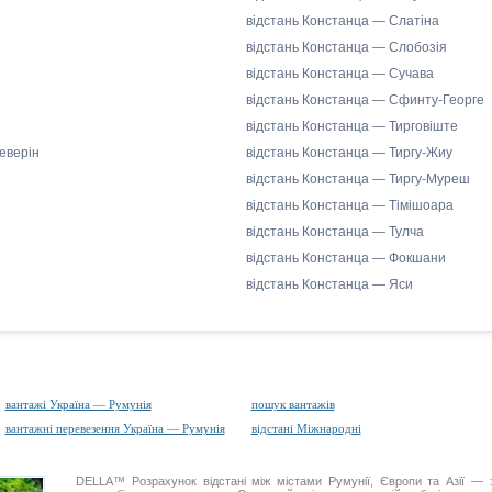
відстань Констанца — Слатіна
відстань Констанца — Слобозія
відстань Констанца — Сучава
відстань Констанца — Сфинту-Георге
відстань Констанца — Тирговіште
еверін
відстань Констанца — Тиргу-Жиу
відстань Констанца — Тиргу-Муреш
відстань Констанца — Тімішоара
відстань Констанца — Тулча
відстань Констанца — Фокшани
відстань Констанца — Яси
вантажі Україна — Румунія
пошук вантажів
вантажні перевезення Україна — Румунія
відстані Міжнародні
DELLA™
Розрахунок відстані
між містами Румунії, Європи та Азії — з