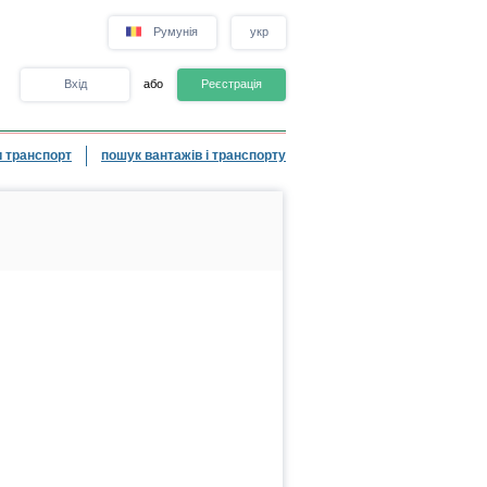
Румунія
укр
Вхід
або
Реєстрація
 транспорт
пошук вантажів і транспорту