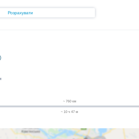
Розрахувати
)
м
~ 760 км
~ 10 ч 47 м