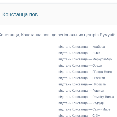
, Констанца пов.
 Констанци, Констанца пов. до регіональних центрів Румунії:
відстань Констанца — Крайова
відстань Констанца — Львів
відстань Констанца — Меркурій-Чук
відстань Констанца — Орадя
відстань Констанца — П`ятра-Нямц
відстань Констанца — Пітешти
відстань Констанца — Плоєшть
відстань Констанца — Решиця
відстань Констанца — Римніку-Вилча
відстань Констанца — Рэдэуці
відстань Констанца — Сату - Маре
відстань Констанца — Сібіу