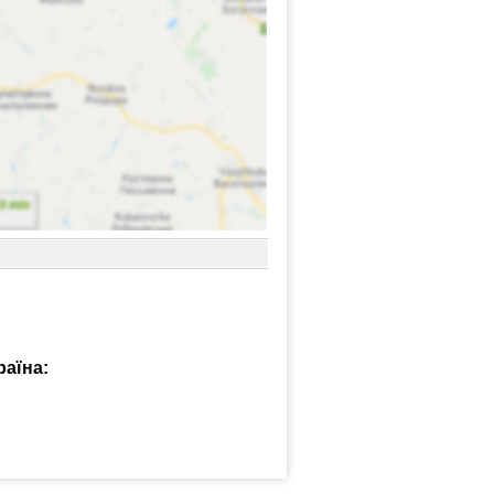
раїна: