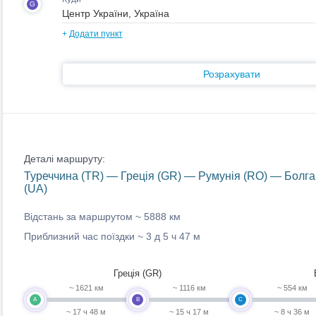
G
+
Додати пункт
Розрахувати
Деталі маршруту:
Туреччина (TR) — Греція (GR) — Румунія (RO) — Болгар
(UA)
Відстань за маршрутом ~
5888 км
Приблизний час поїздки ~
3 д 5 ч 47 м
Греція (GR)
~ 1621 км
~ 1116 км
~ 554 км
A
B
C
~ 17 ч 48 м
~ 15 ч 17 м
~ 8 ч 36 м