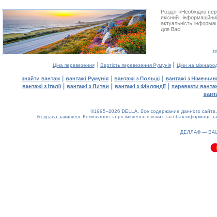
Розділ «Необхідно пе
якісний інформаційн
актуальність інформаці
для Вас!
г
|
|
Ціна перевезення
Вартість перевезення Румунія
Ціни на міжнаро
|
|
|
знайти вантаж
вантажі Румунія
вантажі з Польщі
вантажі з Німеччин
|
|
|
вантажі з Італії
вантажі з Литви
вантажі з Фінляндії
перевезти ванта
вант
©1995–2026 DELLA. Все содержание данного сайта, 
Усі права захищені.
Копіювання та розміщення в інших засобах інформації та
0.17(aws2)
070826-06:58:19
ДЕЛЛА® —
ВА