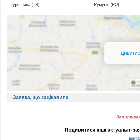
Туреччина (TR)
Румунія (RO)
Дивитис
Заявка, що зацікавила
Запитуван
Подивитися інші актуальні з
ванта