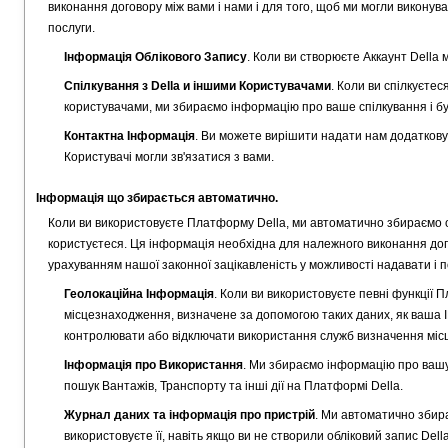
виконання договору між вами і нами і для того, щоб ми могли виконув
послуги.
Інформація Облікового Запису
. Коли ви створюєте Аккаунт Della 
Спілкування з Della и іншими Користувачами
. Коли ви спілкуєте
користувачами, ми збираємо інформацію про ваше спілкування і бу
Контактна Інформація
. Ви можете вирішити надати нам додаткову 
Користувачі могли зв'язатися з вами.
Інформація що збирається автоматично.
Коли ви використовуєте Платформу Della, ми автоматично збираємо ос
користуєтеся. Ця інформація необхідна для належного виконання дого
урахуванням нашої законної зацікавленість у можливості надавати і
Геолокаційна Інформація
. Коли ви використовуєте певні функції
місцезнаходження, визначене за допомогою таких даних, як ваша 
контролювати або відключати використання служб визначення міс
Інформація про Використання
. Ми збираємо інформацію про вашу 
пошук Вантажів, Транспорту та інші дії на Платформі Della.
Журнал даних та інформація про пристрій
. Ми автоматично збира
використовуєте її, навіть якщо ви не створили обліковий запис Della