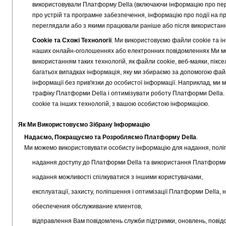
використовували Платформу Della (включаючи інформацію про перех
про устрій та програмне забезпечення, інформацію про події на прист
переглядали або з якими працювали раніше або після використан
Cookie та Схожі Технології
. Ми використовуємо файли cookie та ін
наших онлайн-оголошеннях або електронних повідомленнях Ми мо
використанням таких технологій, як файли cookie, веб-маяки, піксе
багатьох випадках інформація, яку ми збираємо за допомогою файлі
інформації без прив'язки до особистої інформації. Наприклад, ми
трафіку Платформи Della і оптимізувати роботу Платформи Della.
cookie та інших технологій, з вашою особистою інформацією.
Як Ми Використовуємо Зібрану Інформацію
Надаємо, Покращуємо та Розробляємо Платформу Della
.
Ми можемо використовувати особисту інформацію для надання, поліп
надання доступу до Платформи Della та використання Платформи 
надання можливості спілкуватися з іншими користувачами,
експлуатації, захисту, поліпшення і оптимізації Платформи Della,
обеспечения обслуживание клиентов,
відправлення Вам повідомлень служби підтримки, оновлень, повідо