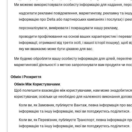
Ми можемо використовувати особисту інформацію для надання, персон
надсилати рекламні повідомлення, маркетингову, рекламну та іншу
інформацію про Della або партнерських кампаніях і послугах) і рек
персоналізувати, вимірювати і покращувати нашу рекламу,
проводити профілювання на основі ваших характеристик і переваг 
інформації, отриманої від третіх осіб, і вашої історії пошуку), що
яку ми вважаємо може бути цікавою для вас.
Ми будемо обробляти вашу особисту інформацію для цілей, перелічени
маркетингової діяльності з метою запропонувати вам продукти чи посл
Обмін і Розкриття
Обмін Між Користувачами
.
Щоб полегшити взаємодію між користувачами, нам може знадобитися 
користувачам, оскільки це необхідно для належного виконання догово
Коли ви, як Замовник, публікуєте Вантаж, певна інформація про ва
інформацію та іншу інформацію, якої ви погоджуєтесь поділитися.
Коли ви, як Перевізник, публікуєте Транспорт, певна інформація п
інформацію та іншу інформацію, якої ви погоджуєтесь поділитися.