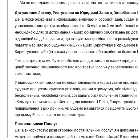
Ми не передаємо інформацію про ваші платежі та виплати іншим 
Дотримання Закону, Реагування на Юридичні Запити, Запобігання
Della може розкривати інформацію, включаючи особисті дані, судам
уповноваженим третім особам, якщо і в тій мірі, в якій ми зобов'яза
необхідною для: (i) дотримання наших юридичних зобов'язань (ii) дотр
відповідей на дійсні запити, що стосуються кримінального розслідуван
піддати нас, вас або будь-яких інших наших Користувачів юридичної 
Користування, або (v) захисту прав, власності або особистої безпеки D
Таке розкриття може бути необхідно для дотримання наших юридичних
цілей законної зацікавленості нас або третьої особи у забезпеченні 
законних прав,
У відповідних випадках ми можемо повідомляти користувачів про юри
судовим процесом, судовою ухвалою, яке ми отримуємо, або відповід
бесполезным, неэффективным, создавать риск получения травм или 
збільшувати ризик шахрайства щодо власності Della, її користувачів 
повідомлення з цих причин, ми будемо намагатися повідомити цього к
що цьому більше нічого не перешкоджає.
Постачальники Послуг
.
Della використовує різні сторонні постачальники послуг, які допомаг
можуть перебувати всередині або за межами Європейської Економічно