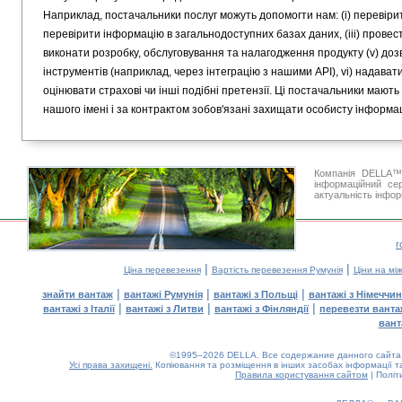
Наприклад, постачальники послуг можуть допомогти нам: (i) перевірит
перевірити інформацію в загальнодоступних базах даних, (iii) провести
виконати розробку, обслуговування та налагодження продукту (v) д
інструментів (наприклад, через інтеграцію з нашими API), vi) надавати
оцінювати страхові чи інші подібні претензії. Ці постачальники мают
нашого імені і за контрактом зобов'язані захищати особисту інформац
Компанія DELLA™ 
інформаційний се
актуальність інфор
г
|
|
Ціна перевезення
Вартість перевезення Румунія
Ціни на мі
|
|
|
знайти вантаж
вантажі Румунія
вантажі з Польщі
вантажі з Німеччи
|
|
|
вантажі з Італії
вантажі з Литви
вантажі з Фінляндії
перевезти ванта
вант
©1995–2026 DELLA. Все содержание данного сайта, 
Усі права захищені.
Копіювання та розміщення в інших засобах інформації т
Правила користування сайтом
|
Політ
0.04(aws3)
080826-06:19:59