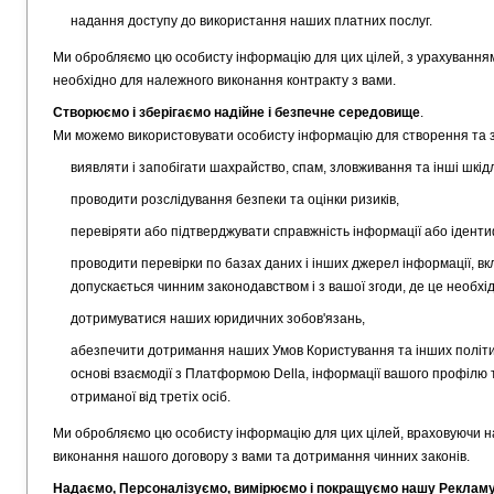
надання доступу до використання наших платних послуг.
Ми обробляємо цю особисту інформацію для цих цілей, з урахуванням 
необхідно для належного виконання контракту з вами.
Створюємо і зберігаємо надійне і безпечне середовище
.
Ми можемо використовувати особисту інформацію для створення та 
виявляти і запобігати шахрайство, спам, зловживання та інші шкідли
проводити розслідування безпеки та оцінки ризиків,
перевіряти або підтверджувати справжність інформації або ідентиф
проводити перевірки по базах даних і інших джерел інформації, вклю
допускається чинним законодавством і з вашої згоди, де це необхі
дотримуватися наших юридичних зобов'язань,
абезпечити дотримання наших Умов Користування та інших політи
основі взаємодії з Платформою Della, інформації вашого профілю т
отриманої від третіх осіб.
Ми обробляємо цю особисту інформацію для цих цілей, враховуючи наш
виконання нашого договору з вами та дотримання чинних законів.
Надаємо, Персоналізуємо, вимірюємо і покращуємо нашу Рекламу