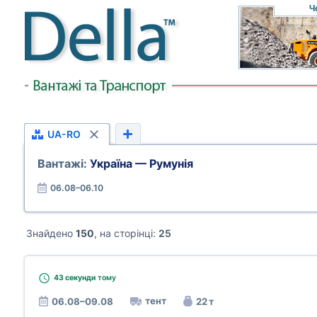
Ч
UA-RO
Вантажі:
Україна — Румунія
06.08–06.10
Знайдено
150
, на сторінці:
25
43 секунди
тому
тент
06.08–09.08
22 т