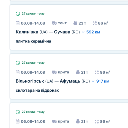
27 хвилин
тому
тент
06.08–14.08
23 т
86 м³
Калинівка
Сучава
(UA)
—
(RO)
~
592 км
плитка керамічна
27 хвилин
тому
крита
06.08–14.08
21 т
86 м³
Вільногірськ
Афумаць
(UA)
—
(RO)
~
917 км
склотара на піддонах
27 хвилин
тому
крита
06.08–14.08
21 т
86 м³