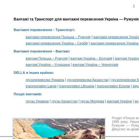
1
Вантажі та Транспорт для вантажні перевезення Україна — Румунія,
Вантажні перевезення
– Транспорт:
|
вантажні перевезення Польща – Румунія
вантажні перевезення Україн
|
вантажні перевезення Україна – Сербія
вантажні перевезення Україна
Вантажні перевезення –
Вантажі
:
|
|
вантажі Польща – Румунія
вантажі Україна – Болгарія
вантажі Україн
|
вантажі Україна – Угорщина
вантажі Україна – Чорногорія
DELLA в інших країнах
:
|
|
грузоперевозки Украина
грузоперевозки Казахстан
грузоперевозки 
|
|
|
transportation Latvia
transportation Lithuania
transportation Estonia
від
Пошук вантажів
:
|
|
|
|
грузы Украина
грузы Казахстан
грузы Молдова
вантажі Україна
жү
Розділ «Пошук в
1995 року. Наша
Румунія — Румун
Дякуємо за цікав