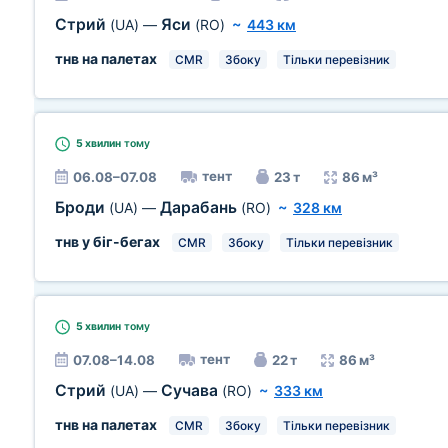
Стрий
Яси
(UA)
—
(RO)
~
443 км
тнв на палетах
CMR
Збоку
Тільки перевізник
5 хвилин
тому
тент
06.08–07.08
23 т
86 м³
Броди
Дарабань
(UA)
—
(RO)
~
328 км
тнв у біг-бегах
CMR
Збоку
Тільки перевізник
5 хвилин
тому
тент
07.08–14.08
22 т
86 м³
Стрий
Сучава
(UA)
—
(RO)
~
333 км
тнв на палетах
CMR
Збоку
Тільки перевізник