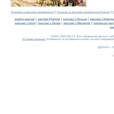
|
|
Розцінки на вантажні перевезення
Розцінки на вантажні перевезення Румунія
Р
|
|
|
знайти вантаж
вантажі Румунія
вантажі з Польщі
вантажі з Німечч
|
|
|
вантажі з Італії
вантажі з Литви
вантажі з Фінляндії
перевезти ван
ва
©1995–2026 DELLA. Все содержание данного сайта
Усі права захищені.
Копіювання та розміщення в інших засобах інформації
0.21(aws2)
060826-17:52:22
ДЕЛЛА® —