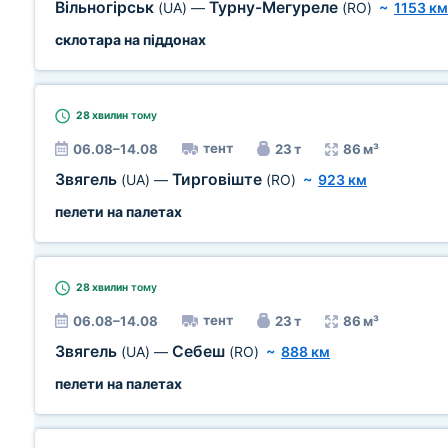
Вільногірськ
Турну-Мегуреле
(UA)
—
(RO)
~
1153 км
склотара на піддонах
28 хвилин
тому
тент
06.08–14.08
23 т
86 м³
Звягель
Тирговіште
(UA)
—
(RO)
~
923 км
пелети на палетах
28 хвилин
тому
тент
06.08–14.08
23 т
86 м³
Звягель
Себеш
(UA)
—
(RO)
~
888 км
пелети на палетах