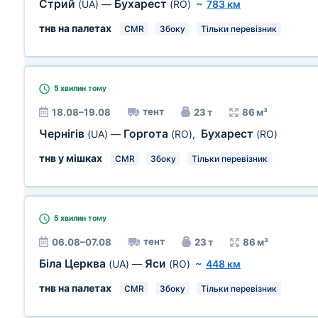
Стрий
Бухарест
(UA)
—
(RO)
~
783 км
тнв на палетах
CMR
Збоку
Тільки перевізник
5 хвилин
тому
тент
18.08–19.08
23 т
86 м³
Чернігів
Горгота
Бухарест
(UA)
—
(RO)
,
(RO)
тнв у мішках
CMR
Збоку
Тільки перевізник
5 хвилин
тому
тент
06.08–07.08
23 т
86 м³
Біла Церква
Яси
(UA)
—
(RO)
~
448 км
тнв на палетах
CMR
Збоку
Тільки перевізник