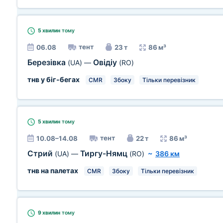
5 хвилин
тому
тент
06.08
23 т
86 м³
Березівка
Овідіу
(UA)
—
(RO)
тнв у біг-бегах
CMR
Збоку
Тільки перевізник
5 хвилин
тому
тент
10.08–14.08
22 т
86 м³
Стрий
Тиргу-Нямц
(UA)
—
(RO)
~
386 км
тнв на палетах
CMR
Збоку
Тільки перевізник
9 хвилин
тому