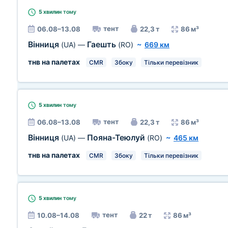
5 хвилин
тому
тент
06.08–13.08
22,3 т
86 м³
Вінниця
Гаешть
(UA)
—
(RO)
~
669 км
тнв на палетах
CMR
Збоку
Тільки перевізник
5 хвилин
тому
тент
06.08–13.08
22,3 т
86 м³
Вінниця
Пояна-Теюлуй
(UA)
—
(RO)
~
465 км
тнв на палетах
CMR
Збоку
Тільки перевізник
5 хвилин
тому
тент
10.08–14.08
22 т
86 м³