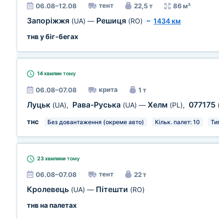
тент
06.08–12.08
22,5 т
86 м³
Запоріжжя
Решиця
(UA)
—
(RO)
~
1434 км
тнв у біг-бегах
14 хвилин
тому
крита
06.08–07.08
1 т
Луцьк
Рава-Руська
Хелм
077175
(UA)
,
(UA)
—
(PL)
,
тнс
Без довантаження (окреме авто)
Кільк. палет: 10
Ти
23 хвилини
тому
тент
06.08–07.08
22 т
Кролевець
Пітешти
(UA)
—
(RO)
тнв на палетах