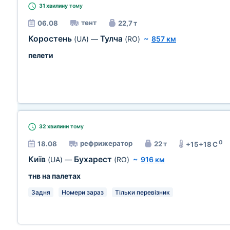
31 хвилину
тому
тент
06.08
22,7 т
Коростень
Тулча
(UA)
—
(RO)
~
857 км
пелети
32 хвилини
тому
0
рефрижератор
18.08
22 т
+15+18 C
Київ
Бухарест
(UA)
—
(RO)
~
916 км
тнв на палетах
Задня
Номери зараз
Тільки перевізник