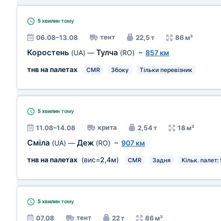
5 хвилин
тому
тент
06.08–13.08
22,5 т
86 м³
Коростень
Тулча
(UA)
—
(RO)
~
857 км
тнв на палетах
CMR
Збоку
Тільки перевізник
5 хвилин
тому
крита
11.08–14.08
2,54 т
18 м³
Сміла
Деж
(UA)
—
(RO)
~
907 км
тнв на палетах
(вис=
2,4м
)
CMR
Задня
Кільк. палет: 
5 хвилин
тому
тент
07.08
22 т
86 м³