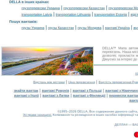
DELLA в інших країнах
:
|
|
грузоперевозки Украина
грузоперевозки Казахстан
грузоперевозки М
|
|
|
transportation Latvia
transportation Lithuania
transportation Estonia
відс
Пошук вантажів
:
|
|
|
|
грузы Украина
грузы Казахстан
грузы Молдова
вантажі Україна
жү
DELLA™ Мапа автомоб
перевезень. Наша місі
дозволяє прокласти м
Дякуємо за інтерес до
г
|
|
Відстань між містами
Ціна перевезення
Вартість перевезення Рум
|
|
|
знайти вантаж
вантажі Румунія
вантажі з Польщі
вантажі з Німеччин
|
|
|
вантажі з Італії
вантажі з Литви
вантажі з Фінляндії
перевезти ванта
вант
©1995–2026 DELLA. Все содержание данного сайта, 
Усі права захищені.
Копіювання та розміщення в інших засобах інформації та
0.1(aws3)
070826-22:49:52
ДЕЛЛА® —
ВА