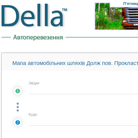
П'ятниц
Мапа автомобільних шляхів Долж пов. Прокласти
Звідки
1
Куди
2