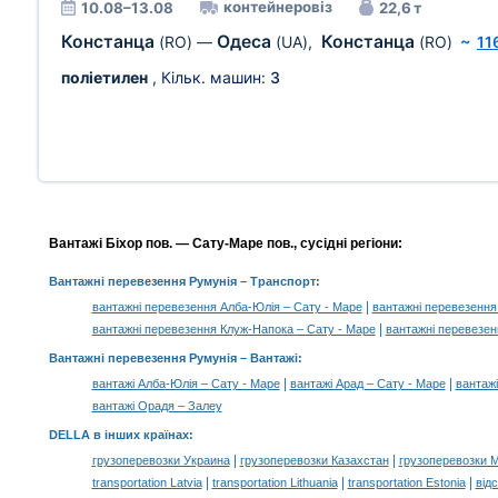
контейнеровіз
10.08–13.08
22,6 т
Констанца
Одеса
Констанца
(RO)
—
(UA)
,
(RO)
~
11
поліетилен
, Кільк. машин:
3
Вантажі Біхор пов. — Сату-Маре пов., сусідні регіони:
Вантажні перевезення Румунія
– Транспорт:
|
вантажні перевезення Алба-Юлія – Сату - Маре
вантажні перевезення
|
вантажні перевезення Клуж-Напока – Сату - Маре
вантажні перевезе
Вантажні перевезення Румунія –
Вантажі
:
|
|
вантажі Алба-Юлія – Сату - Маре
вантажі Арад – Сату - Маре
вантажі
вантажі Орадя – Залеу
DELLA в інших країнах
:
|
|
грузоперевозки Украина
грузоперевозки Казахстан
грузоперевозки 
|
|
|
transportation Latvia
transportation Lithuania
transportation Estonia
від