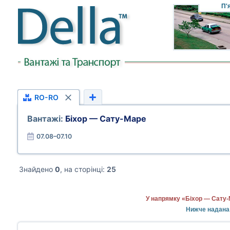
П'
RO-RO
Вантажі:
Біхор — Сату-Маре
07.08–07.10
Знайдено
0
, на сторінці:
25
У напрямку «Біхор — Сату-
Нижче надана