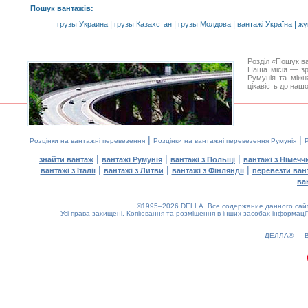
Пошук вантажів
:
|
|
|
|
грузы Украина
грузы Казахстан
грузы Молдова
вантажі Україна
жү
Розділ «Пошук в
Наша місія — зр
Румунія та міжн
цікавість до наш
|
|
Розцінки на вантажні перевезення
Розцінки на вантажні перевезення Румунія
Р
|
|
|
знайти вантаж
вантажі Румунія
вантажі з Польщі
вантажі з Німечч
|
|
|
вантажі з Італії
вантажі з Литви
вантажі з Фінляндії
перевезти ван
ва
©1995–2026 DELLA. Все содержание данного сайта
Усі права захищені.
Копіювання та розміщення в інших засобах інформації
0.17(aws3)
070826-20:07:56
ДЕЛЛА® —