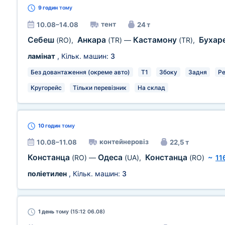
9 годин
тому
тент
10.08–14.08
24 т
Себеш
Анкара
Кастамону
Бухар
(RO)
,
(TR)
—
(TR)
,
ламінат
, Кільк. машин:
3
Без довантаження (окреме авто)
T1
Збоку
Задня
Ре
Кругорейс
Тільки перевізник
На склад
10 годин
тому
контейнеровіз
10.08–11.08
22,5 т
Констанца
Одеса
Констанца
(RO)
—
(UA)
,
(RO)
~
11
поліетилен
, Кільк. машин:
3
1 день
тому (15:12 06.08)