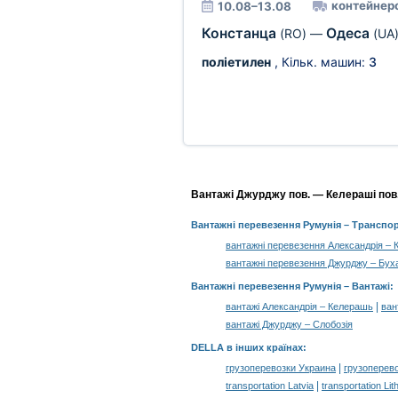
контейнеро
10.08–13.08
Констанца
Одеса
(RO)
—
(UA
поліетилен
, Кільк. машин:
3
Вантажі Джурджу пов. — Келераші пов.,
Вантажні перевезення Румунія
– Транспор
вантажні перевезення Александрія –
вантажні перевезення Джурджу – Бух
Вантажні перевезення Румунія –
Вантажі
:
|
вантажі Александрія – Келерашь
ван
вантажі Джурджу – Слобозія
DELLA в інших країнах
:
|
грузоперевозки Украина
грузоперев
|
transportation Latvia
transportation Lit