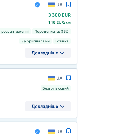
UA
3
300 EUR
1,18 EUR/км
 розвантаженні
Передоплата: 85%
За оригіналами
Готівка
Докладніше
UA
Безготівковий
Докладніше
UA