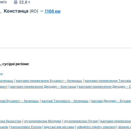
віз
22,6 т
Констанца
)
,
(RO)
~
1166 км
 сусідні регіони:
т:
|
|
 Келерашь
вантажні перевезення Бухарест – Келерашь
вантажні перевезення Тиргові
|
|
арест
вантажні перевезення Джурджу – Констанца
вантажні перевезення Джурджу – С
|
|
тажі Бухарест – Келерашь
вантажі Тирговіште – Келерашь
вантажі Джурджу – Бухаре
|
|
|
озки Казахстан
грузоперевозки Молдова
грузоперевозки Грузия
вантажні перевезенн
|
|
|
|
huania
transportation Estonia
відстані між містами
odległości między miastami
distanţe 