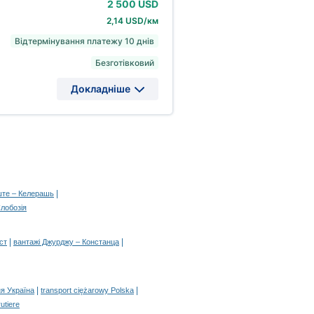
2
500 USD
2,14 USD/км
Відтермінування платежу 10 днів
Безготівковий
Докладніше
|
ште – Келерашь
лобозія
|
|
ст
вантажі Джурджу – Констанца
|
|
я Україна
transport ciężarowy Polska
rutiere