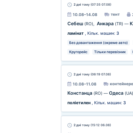
2 дні
тому (07:35 07.08)
тент
10.08–14.08
Себеш
Анкара
К
(RO)
,
(TR)
—
ламінат
, Кільк. машин:
3
Без довантаження (окреме авто)
Кругорейс
Тільки перевізник
2 дні
тому (06:19 07.08)
контейнеро
10.08–11.08
Констанца
Одеса
(RO)
—
(UA
поліетилен
, Кільк. машин:
3
2 дні
тому (15:12 06.08)