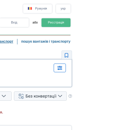
Румунія
укр
Вхід
або
Реєстрація
анспорт
пошук вантажів і транспорту
Без конвертації
я.