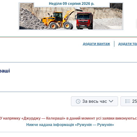
Неділя
09 серпня 2026 р.
додати вантаж
додати тр
раші
За весь час
25
У напрямку «Джурджу — Келераші» в даний момент усі заявки виконуютьс
Нижче надана інформація «Румунія — Румунія»