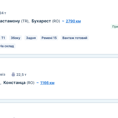
24 т
астамону
Бухарест
(TR)
,
(RO)
~
2790 км
При
T1
Збоку
Задня
Ремені 15
Вантаж готовий
На склад
віз
22,5 т
Констанца
)
,
(RO)
~
1166 км